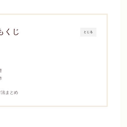
もくじ
とじる
曹
酢
方法まとめ