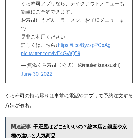
くら寿司アプリなら、テイクアウトメニューも
簡単にご予約できます。
お寿司にうどん、ラーメン、お子様メニューま
で、
是非ご利用ください。
詳しくはこちら↓
https://t.co/ByzzpPCoAg
pic.twitter.com/ivE4GVrQ59
— 無添くら寿司【公式】 (@mutenkurasushi)
June 30, 2022
くら寿司の持ち帰りは事前に電話やアプリで予約注文する
方法が有名。
関連記事
千疋屋はどこがいいの？総本店と銀座や京
橋の違いと人気商品