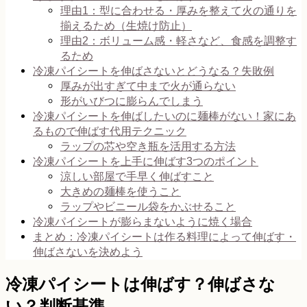
理由1：型に合わせる・厚みを整えて火の通りを
揃えるため（生焼け防止）
理由2：ボリューム感・軽さなど、食感を調整す
るため
冷凍パイシートを伸ばさないとどうなる？失敗例
厚みが出すぎて中まで火が通らない
形がいびつに膨らんでしまう
冷凍パイシートを伸ばしたいのに麺棒がない！家にあ
るもので伸ばす代用テクニック
ラップの芯や空き瓶を活用する方法
冷凍パイシートを上手に伸ばす3つのポイント
涼しい部屋で手早く伸ばすこと
大きめの麺棒を使うこと
ラップやビニール袋をかぶせること
冷凍パイシートが膨らまないように焼く場合
まとめ：冷凍パイシートは作る料理によって伸ばす・
伸ばさないを決めよう
冷凍パイシートは伸ばす？伸ばさな
い？判断基準