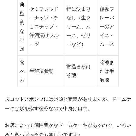
典
セミフレッド
特に決まり
複数フ
型
＋ナッツ・チ
なし（生ク
レーバ
的
ョコチップ・
リーム、ム
ーのア
な
洋酒漬けフル
ース、ゼリ
イス・
中
ーツ
ーなど）
ムース
身
食
冷凍ま
常温または
べ
半解凍状態
たは半
冷蔵
方
解凍
ズコットとボンブには起源と定義がありますが、ドームケ
ーキは形を指す総称なので中身は自由。
お店によって個性豊かなドームケーキがあるので、いろい
ろと食べ比べるのも楽しいですよ♪