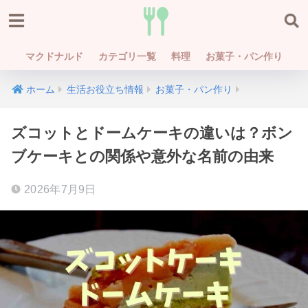
マクドナルド
カテゴリ一覧
料理
お菓子・パン作り
ホーム
生活お役立ち情報
お菓子・パン作り
ズコットとドームケーキの違いは？ボン
ブケーキとの関係や意外な名前の由来
2026年7月9日