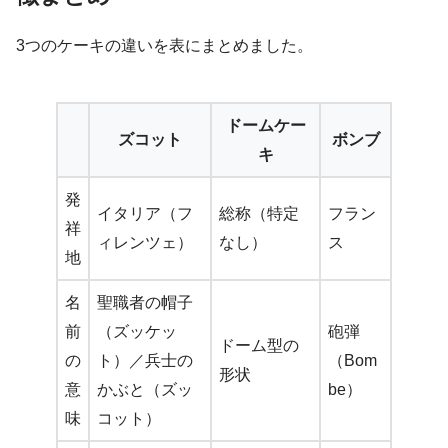
3つのケーキの違いを表にまとめました。
ドームケー
ズコット
ボンブ
キ
発
イタリア（フ
総称（特定
フラン
祥
ィレンツェ）
なし）
ス
地
名
聖職者の帽子
前
（ズッケッ
砲弾
ドーム型の
の
ト）／兵士の
（Bom
形状
意
かぶと（ズッ
be）
味
コット）