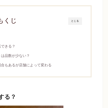
もくじ
とじる
？
店できる？
トは品数が少ない？
場合もあるが店舗によって変わる
する？