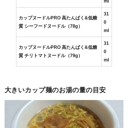
ml
31
カップヌードルPRO 高たんぱく&低糖
0
質 シーフードヌードル（78g）
ml
31
カップヌードルPRO 高たんぱく&低糖
0
質 チリトマトヌードル（79g）
ml
大きいカップ麺のお湯の量の目安