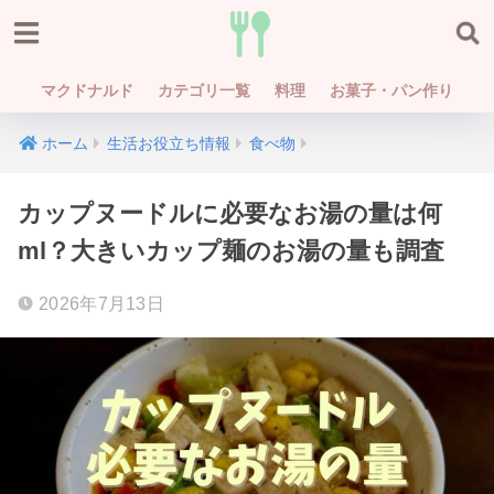
マクドナルド
カテゴリ一覧
料理
お菓子・パン作り
ホーム
生活お役立ち情報
食べ物
カップヌードルに必要なお湯の量は何
ml？大きいカップ麺のお湯の量も調査
2026年7月13日