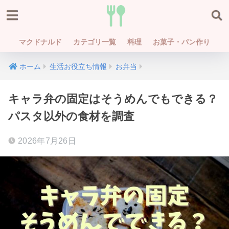
マクドナルド
カテゴリ一覧
料理
お菓子・パン作り
ホーム
生活お役立ち情報
お弁当
キャラ弁の固定はそうめんでもできる？
パスタ以外の食材を調査
2026年7月26日