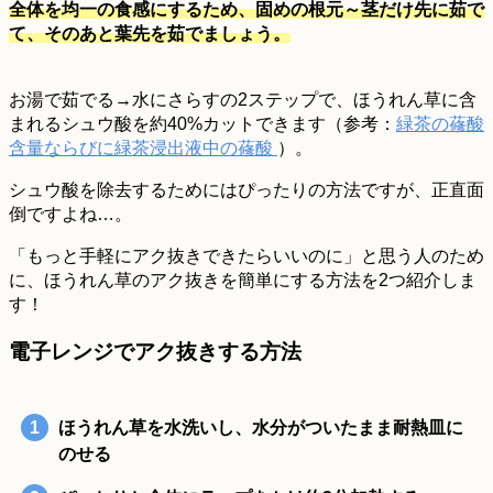
全体を均一の食感にするため、固めの根元～茎だけ先に茹で
て、そのあと葉先を茹でましょう。
お湯で茹でる→水にさらすの2ステップで、ほうれん草に含
まれるシュウ酸を約40%カットできます（参考：
緑茶の蓚酸
含量ならびに緑茶浸出液中の蓚酸
）。
シュウ酸を除去するためにはぴったりの方法ですが、正直面
倒ですよね…。
「もっと手軽にアク抜きできたらいいのに」と思う人のため
に、ほうれん草のアク抜きを簡単にする方法を2つ紹介しま
す！
電子レンジでアク抜きする方法
ほうれん草を水洗いし、水分がついたまま耐熱皿に
のせる